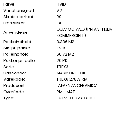
Farve:
HVID
Variationsgrad:
V2
Skridsikkerhed:
R9
Frostsikker:
JA
GULV OG VÆG (PRIVAT HJEM,
Anvendelse:
KOMMERCIELT)
Pakkeindhold:
3,336 M2
Stk. pr. pakke:
1 STK.
Palleindhold:
66,72 M2
Pakker pr. palle:
20 PK.
Serie:
TREX3
Udseende:
MARMORLOOK
Varekode:
TREX6 278W RM
Producent:
LAFAENZA CERAMICA
Overflade:
RM - MAT
Type:
GULV- OG VÆGFLISE