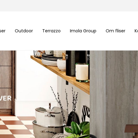
iser
Outdoor
Terrazzo
Imola Group
Om fliser
K