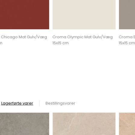
 Chicago Mat Gulv/Væg
Croma Olympic Mat Gulv/Væg
Croma B
cm
15x15 cm
15x15 cm
Lagerførte varer
Bestillingsvarer