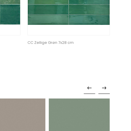
CC Zellige Grøn 7x28 cm
CC Zell