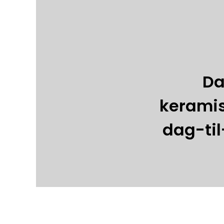
Da
keramisk
dag-til