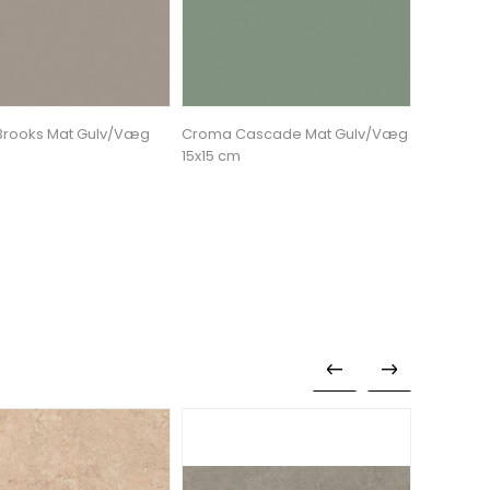
rooks Mat Gulv/Væg
Croma Cascade Mat Gulv/Væg
Croma C
15x15 cm
15x15 cm