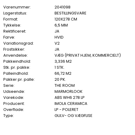
Varenummer:
2041098
Lagerstatus:
BESTILLINGSVARE
Format:
120X278 CM
Tykkelse:
6,5 MM
Rektificeret:
JA
Farve:
HVID
Variationsgrad:
V2
Frostsikker:
JA
Anvendelse:
VÆG (PRIVAT HJEM, KOMMERCIELT)
Pakkeindhold:
3,336 M2
Stk. pr. pakke:
1 STK.
Palleindhold:
66,72 M2
Pakker pr. palle:
20 PK.
Serie:
THE ROOM
Udseende:
MARMORLOOK
Varekode:
ABS WH6 278 LP
Producent:
IMOLA CERAMICA
Overflade:
LP - POLERET
Type:
GULV- OG VÆGFLISE