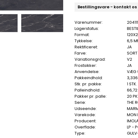
Bestillingsvare - kontakt os
Varenummer:
20411
Lagerstatus:
BESTI
Format:
120X
Tykkelse:
6,5 
Rektificeret:
JA
Farve:
SORT
Variationsgrad:
V2
Frostsikker:
JA
Anvendelse:
VÆG 
Pakkeindhold:
3,336
Stk. pr. pakke:
1 STK.
Palleindhold:
66,72
Pakker pr. palle:
20 PK
Serie:
THE 
Udseende:
MAR
Varekode:
MON B
Producent:
IMOL
Overflade:
LP - 
Type:
GULV