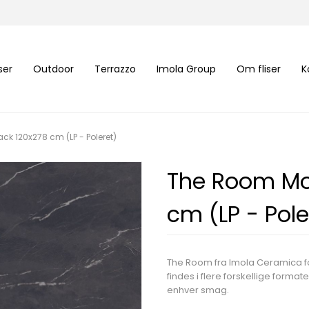
iser
Outdoor
Terrazzo
Imola Group
Om fliser
K
k 120x278 cm (LP - Poleret)
The Room Mon
cm (LP - Pole
The Room fra Imola Ceramica fo
findes i flere forskellige forma
enhver smag.