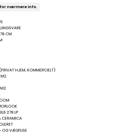
 for nærmere info.
15
LLINGSVARE
278 CM
MM
(PRIVAT HJEM, KOMMERCIELT)
 M2
 M2
.
ROOM
MORLOOK
L6 278 LP
A CERAMICA
POLERET
- OG VÆGFLISE