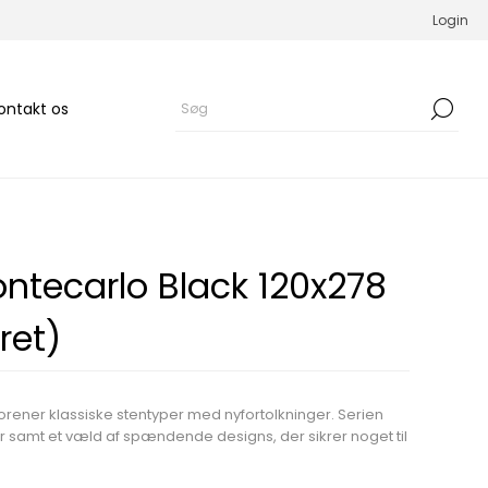
Login
ontakt os
tecarlo Black 120x278
ret)
rener klassiske stentyper med nyfortolkninger. Serien
ter samt et væld af spændende designs, der sikrer noget til