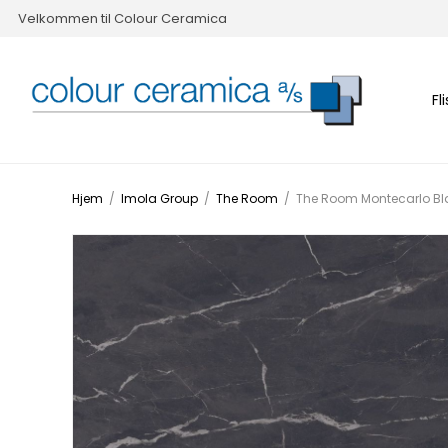
Velkommen til Colour Ceramica
Fl
Hjem
/
Imola Group
/
The Room
/
The Room Montecarlo Blac