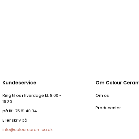
Kundeservice
Om Colour Cera
Ring til os i hverdage kl. 8:00 -
Om os
16:30
Producenter
på tlf.: 75 81 40 34
Eller skriv på
info@colourceramica.dk