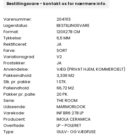
Bestillingsvare - kontakt os for nærmere info.
Varenummer:
2041113
Lagerstatus:
BESTILLINGSVARE
Format:
120X278 CM
Tykkelse:
6,5 MM
Rektificeret:
JA
Farve:
SORT
Variationsgrad:
V2
Frostsikker:
JA
Anvendelse:
VÆG (PRIVAT HJEM, KOMMERCIELT)
Pakkeindhold:
3,336 M2
Stk. pr. pakke:
1 STK.
Palleindhold:
66,72 M2
Pakker pr. palle:
20 PK.
Serie:
THE ROOM
Udseende:
MARMORLOOK
Varekode:
INF BR6 278 LP
Producent:
IMOLA CERAMICA
Overflade:
LP - POLERET
Type:
GULV- OG VÆGFLISE