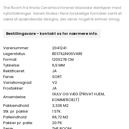
The Room fra Imola Ceramica forener klassiske stentyper med
nyfortolkninger. Serien findes i flere forskellige formater samt et
væld af spændende designs, der sikrer noget til enhver smag.
Bestillingsvare - kontakt os for nærmere info.
Varenummer:
2041241
Lagerstatus:
BESTILLINGSVARE
Format:
120X278 CM
Tykkelse:
6,5 MM
Rektificeret:
JA
Farve:
SORT
Variationsgrad:
V2
Frostsikker:
JA
GULV OG VÆG (PRIVAT HJEM,
Anvendelse:
KOMMERCIELT)
Pakkeindhold:
3,336 M2
Stk. pr. pakke:
1 STK.
Palleindhold:
66,72 M2
Pakker pr. palle:
20 PK.
Serie:
THE ROOM