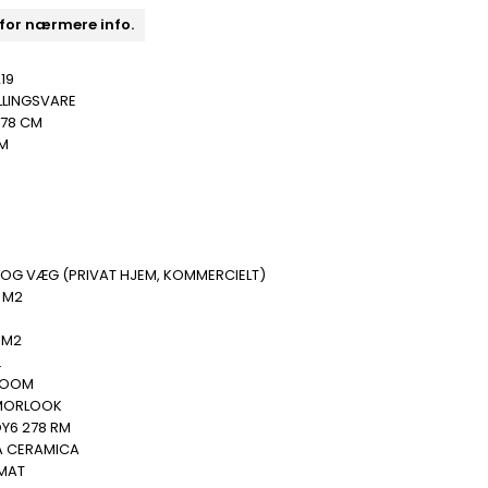
 for nærmere info.
19
LLINGSVARE
278 CM
MM
 OG VÆG (PRIVAT HJEM, KOMMERCIELT)
 M2
 M2
.
ROOM
MORLOOK
OY6 278 RM
A CERAMICA
 MAT