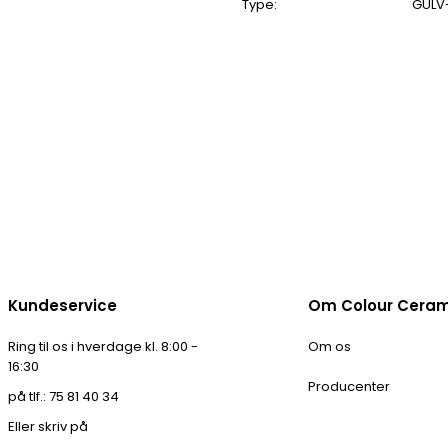
Type:
GULV
Kundeservice
Om Colour Cera
Ring til os i hverdage kl. 8:00 -
Om os
16:30
Producenter
på tlf.: 75 81 40 34
Eller skriv på