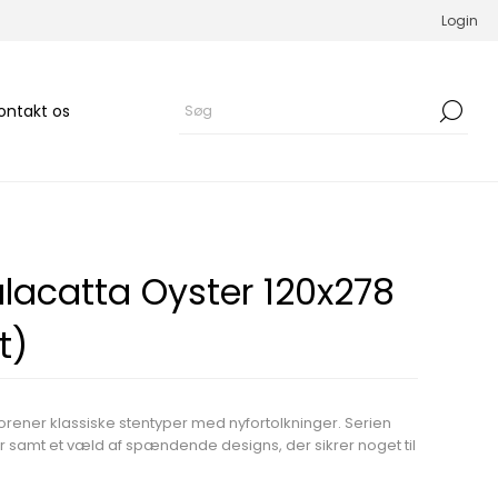
Login
ontakt os
acatta Oyster 120x278
t)
rener klassiske stentyper med nyfortolkninger. Serien
ter samt et væld af spændende designs, der sikrer noget til