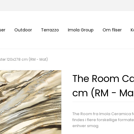
iser
Outdoor
Terrazzo
Imola Group
Om fliser
K
ter 120x278 cm (RM - Mat)
The Room Cal
cm (RM - Ma
The Room fra Imola Ceramica fo
findes i flere forskellige forma
enhver smag.