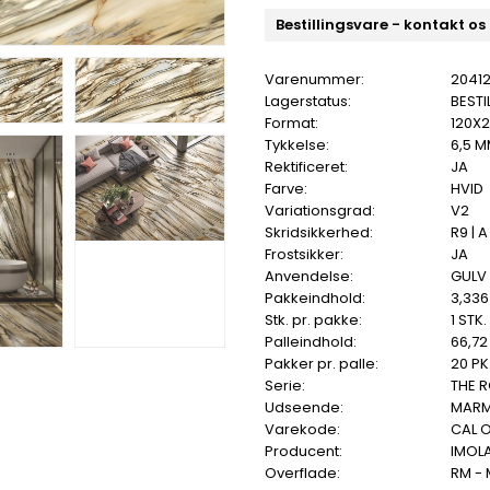
Bestillingsvare - kontakt os
Varenummer:
20412
Lagerstatus:
BESTI
Format:
120X
Tykkelse:
6,5 
Rektificeret:
JA
Farve:
HVID
Variationsgrad:
V2
Skridsikkerhed:
R9 | A
Frostsikker:
JA
Anvendelse:
GULV
Pakkeindhold:
3,336
Stk. pr. pakke:
1 STK.
Palleindhold:
66,72
Pakker pr. palle:
20 PK
Serie:
THE 
Udseende:
MAR
Varekode:
CAL 
Producent:
IMOL
Overflade:
RM -