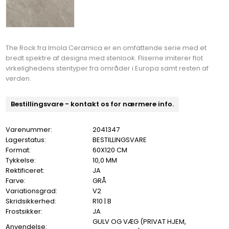
The Rock fra Imola Ceramica er en omfattende serie med et
bredt spektre af designs med stenlook. Fliserne imiterer flot
virkelighedens stentyper fra områder i Europa samt resten af
verden.
Bestillingsvare - kontakt os for nærmere info.
Varenummer:
2041347
Lagerstatus:
BESTILLINGSVARE
Format:
60X120 CM
Tykkelse:
10,0 MM
Rektificeret:
JA
Farve:
GRÅ
Variationsgrad:
V2
Skridsikkerhed:
R10 | B
Frostsikker:
JA
GULV OG VÆG (PRIVAT HJEM,
Anvendelse: