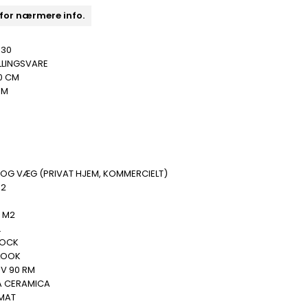
 for nærmere info.
330
LLINGSVARE
0 CM
MM
 OG VÆG (PRIVAT HJEM, KOMMERCIELT)
M2
.
4 M2
.
ROCK
LOOK
NV 90 RM
A CERAMICA
 MAT