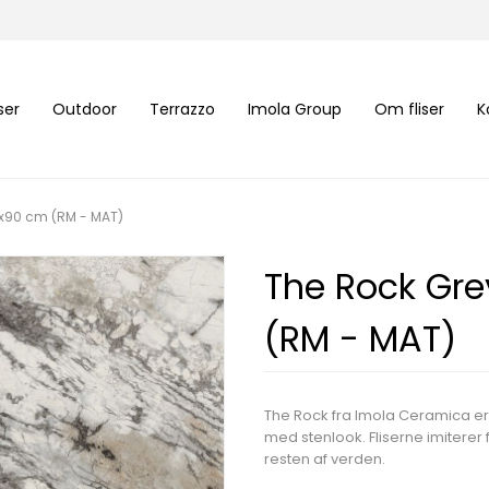
iser
Outdoor
Terrazzo
Imola Group
Om fliser
K
0x90 cm (RM - MAT)
The Rock Gre
(RM - MAT)
The Rock fra Imola Ceramica er
med stenlook. Fliserne imiterer
resten af verden.