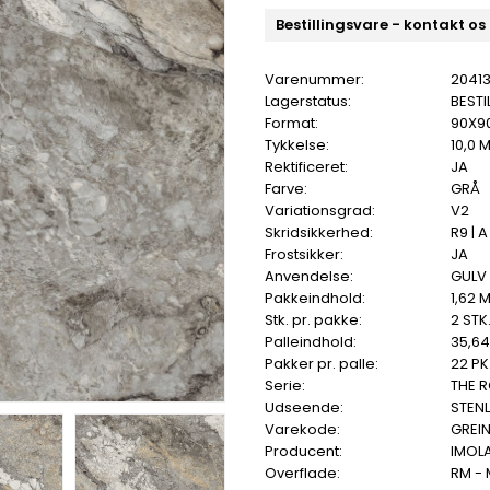
Bestillingsvare - kontakt os
Varenummer:
2041
Lagerstatus:
BESTI
Format:
90X9
Tykkelse:
10,0 
Rektificeret:
JA
Farve:
GRÅ
Variationsgrad:
V2
Skridsikkerhed:
R9 | A
Frostsikker:
JA
Anvendelse:
GULV
Pakkeindhold:
1,62 
Stk. pr. pakke:
2 STK
Palleindhold:
35,6
Pakker pr. palle:
22 PK
Serie:
THE 
Udseende:
STEN
Varekode:
GREI
Producent:
IMOL
Overflade:
RM -