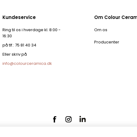
Kundeservice
Om Colour Cera
Ring til os i hverdage kl. 8:00 -
Om os
16:30
Producenter
på tlf.: 75 81 40 34
Eller skriv på
info@colourceramica.dk