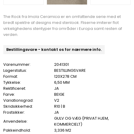
The Rock fra Imola Ceramica er en omfattende serie med et
bredt spektre af designs med stenlook. Fliserne imiterer flot
virkelighedens stentyper fra områder i Europa samt resten af
verden.
Bestillingsvare - kontakt os for nærmere info.
Varenummer:
2041301
Lagerstatus:
BESTILLINGSVARE
Format:
120X278 CM
Tykkelse:
6,50 MM
Rektificeret:
JA
Farve:
BEIGE
Variationsgrad:
V2
Skridsikkerhed:
R10 | B
Frostsikker:
JA
GULV OG VÆG (PRIVAT HJEM,
Anvendelse:
KOMMERCIELT)
Pakkeindhold:
3,336 M2