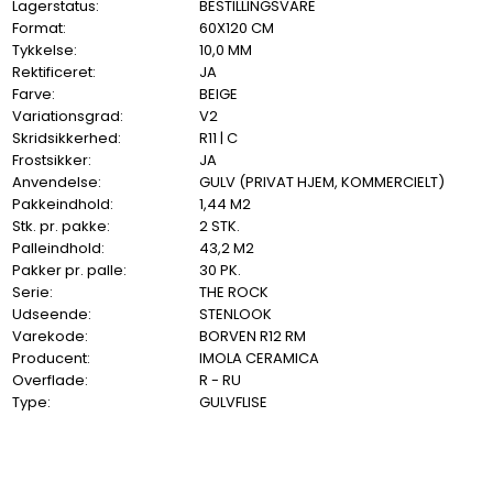
Lagerstatus:
BESTILLINGSVARE
Format:
60X120 CM
Tykkelse:
10,0 MM
Rektificeret:
JA
Farve:
BEIGE
Variationsgrad:
V2
Skridsikkerhed:
R11 | C
Frostsikker:
JA
Anvendelse:
GULV (PRIVAT HJEM, KOMMERCIELT)
Pakkeindhold:
1,44 M2
Stk. pr. pakke:
2 STK.
Palleindhold:
43,2 M2
Pakker pr. palle:
30 PK.
Serie:
THE ROCK
Udseende:
STENLOOK
Varekode:
BORVEN R12 RM
Producent:
IMOLA CERAMICA
Overflade:
R - RU
Type:
GULVFLISE