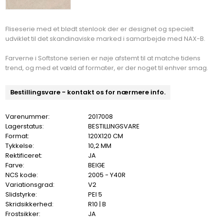
Fliseserie med et blødt stenlook der er designet og specielt
udviklet til det skandinaviske marked i samarbejde med NAX-B.
Farverne i Softstone serien er nøje afstemt til at matche tidens
trend, og med et væld af formater, er der noget til enhver smag.
Bestillingsvare - kontakt os for nærmere info.
Varenummer:
2017008
Lagerstatus:
BESTILLINGSVARE
Format:
120X120 CM
Tykkelse:
10,2 MM
Rektificeret:
JA
Farve:
BEIGE
NCS kode:
2005 - Y40R
Variationsgrad:
V2
Slidstyrke:
PEI 5
Skridsikkerhed:
R10 | B
Frostsikker:
JA