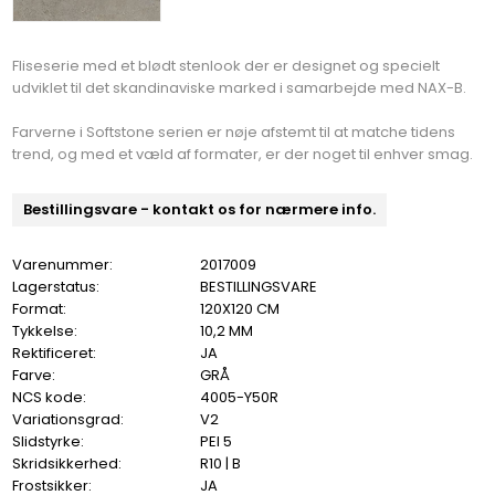
Fliseserie med et blødt stenlook der er designet og specielt
udviklet til det skandinaviske marked i samarbejde med NAX-B.
Farverne i Softstone serien er nøje afstemt til at matche tidens
trend, og med et væld af formater, er der noget til enhver smag.
Bestillingsvare - kontakt os for nærmere info.
Varenummer:
2017009
Lagerstatus:
BESTILLINGSVARE
Format:
120X120 CM
Tykkelse:
10,2 MM
Rektificeret:
JA
Farve:
GRÅ
NCS kode:
4005-Y50R
Variationsgrad:
V2
Slidstyrke:
PEI 5
Skridsikkerhed:
R10 | B
Frostsikker:
JA