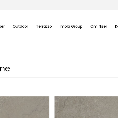
iser
Outdoor
Terrazzo
Imola Group
Om fliser
K
one