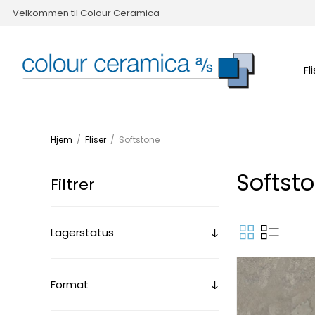
Velkommen til Colour Ceramica
Fl
Hjem
/
Fliser
/
Softstone
Softst
Filtrer
Lagerstatus
Format