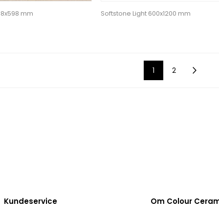
598x598 mm
Softstone Light 600x1200 mm
1
2
Kundeservice
Om Colour Cera