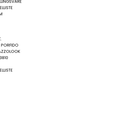
LLINGSVARE
LLISTE
MM
.
 PORFIDO
AZZOLOOK
3810
LLISTE