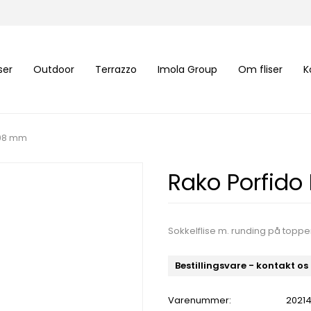
iser
Outdoor
Terrazzo
Imola Group
Om fliser
K
598 mm
Rako Porfido
Sokkelflise m. runding på toppen 
Bestillingsvare - kontakt os
Varenummer:
2021