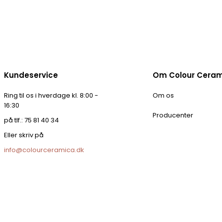
Kundeservice
Om Colour Cera
Ring til os i hverdage kl. 8:00 -
Om os
16:30
Producenter
på tlf.: 75 81 40 34
Eller skriv på
info@colourceramica.dk