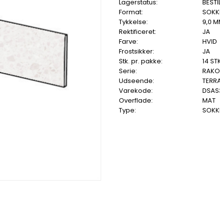
Lagerstatus:
BESTI
Format:
SOKKE
Tykkelse:
9,0 
Rektificeret:
JA
Farve:
HVID
Frostsikker:
JA
Stk. pr. pakke:
14 STK
Serie:
RAKO
Udseende:
TERR
Varekode:
DSAS
Overflade:
MAT
Type:
SOKKE