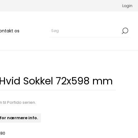
Login
ontakt os
 Hvid Sokkel 72x598 mm
til Porfido serien.
 for nærmere info.
480