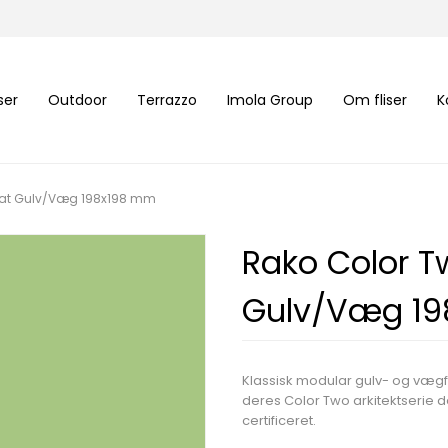
iser
Outdoor
Terrazzo
Imola Group
Om fliser
K
Mat Gulv/Væg 198x198 mm
Rako Color T
Gulv/Væg 1
Klassisk modular gulv- og vægf
deres Color Two arkitektserie d
certificeret.