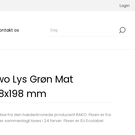
Login
ontakt os
wo Lys Grøn Mat
98x198 mm
lise fra den hæderkronede producent RAKO. Flisen er fra
er sammenlagt laves i 24 farver. Flisen er EU Ecolabel