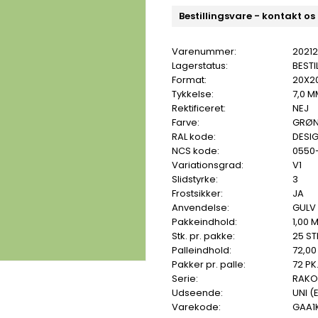
Bestillingsvare - kontakt os
Varenummer:
2021
Lagerstatus:
BESTI
Format:
20X2
Tykkelse:
7,0 M
Rektificeret:
NEJ
Farve:
GRØ
RAL kode:
DESIG
NCS kode:
0550
Variationsgrad:
V1
Slidstyrke:
3
Frostsikker:
JA
Anvendelse:
GULV
Pakkeindhold:
1,00 
Stk. pr. pakke:
25 ST
Palleindhold:
72,00
Pakker pr. palle:
72 PK
Serie:
RAKO
Udseende:
UNI (
Varekode:
GAA1