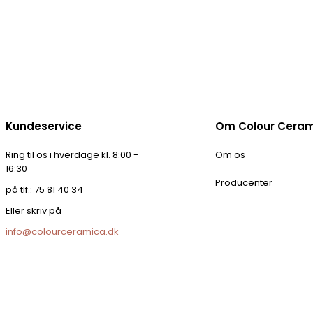
Kundeservice
Om Colour Cera
Ring til os i hverdage kl. 8:00 -
Om os
16:30
Producenter
på tlf.: 75 81 40 34
Eller skriv på
info@colourceramica.dk