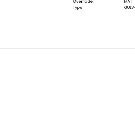
Overflade:
MAT
Type:
GULV