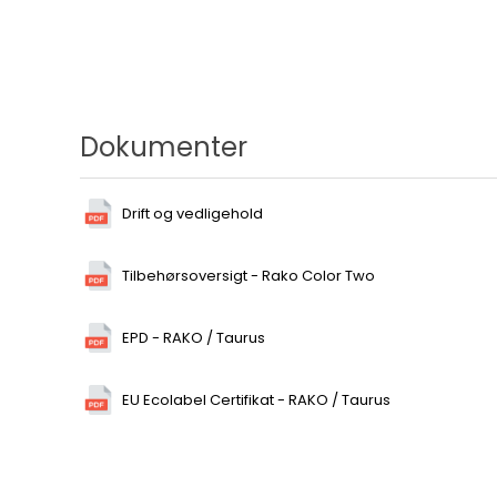
Dokumenter
Drift og vedligehold
Tilbehørsoversigt - Rako Color Two
EPD - RAKO / Taurus
EU Ecolabel Certifikat - RAKO / Taurus