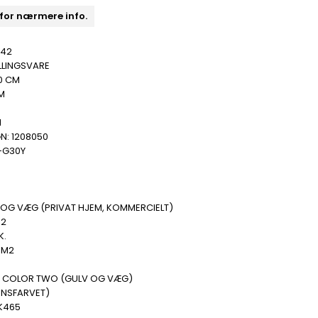
 for nærmere info.
242
LLINGSVARE
0 CM
M
N
N: 1208050
-G30Y
 OG VÆG (PRIVAT HJEM, KOMMERCIELT)
M2
K.
 M2
.
 COLOR TWO (GULV OG VÆG)
ENSFARVET)
K465