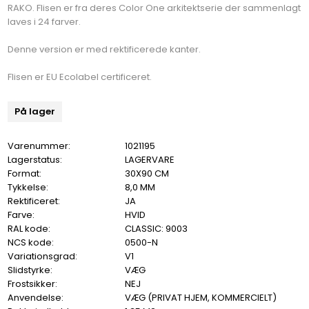
RAKO. Flisen er fra deres Color One arkitektserie der sammenlagt
laves i 24 farver.
Denne version er med rektificerede kanter.
Flisen er EU Ecolabel certificeret.
På lager
Varenummer:
1021195
Lagerstatus:
LAGERVARE
Format:
30X90 CM
Tykkelse:
8,0 MM
Rektificeret:
JA
Farve:
HVID
RAL kode:
CLASSIC: 9003
NCS kode:
0500-N
Variationsgrad:
V1
Slidstyrke:
VÆG
Frostsikker:
NEJ
Anvendelse:
VÆG (PRIVAT HJEM, KOMMERCIELT)