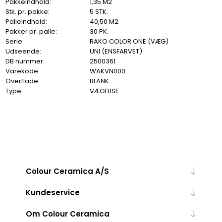
Pakkeindhold:
1,35 M2
Stk. pr. pakke:
5 STK.
Palleindhold:
40,50 M2
Pakker pr. palle:
30 PK.
Serie:
RAKO COLOR ONE (VÆG)
Udseende:
UNI (ENSFARVET)
DB nummer:
2500361
Varekode:
WAKVN000
Overflade:
BLANK
Type:
VÆGFLISE
Colour Ceramica A/S
Kundeservice
Om Colour Ceramica