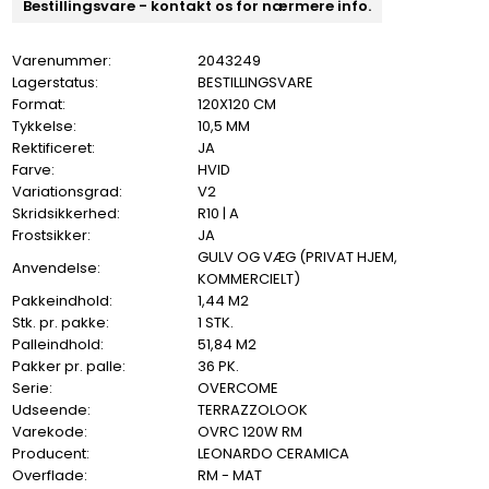
Bestillingsvare - kontakt os for nærmere info.
Varenummer:
2043249
Lagerstatus:
BESTILLINGSVARE
Format:
120X120 CM
Tykkelse:
10,5 MM
Rektificeret:
JA
Farve:
HVID
Variationsgrad:
V2
Skridsikkerhed:
R10 | A
Frostsikker:
JA
GULV OG VÆG (PRIVAT HJEM,
Anvendelse:
KOMMERCIELT)
Pakkeindhold:
1,44 M2
Stk. pr. pakke:
1 STK.
Palleindhold:
51,84 M2
Pakker pr. palle:
36 PK.
Serie:
OVERCOME
Udseende:
TERRAZZOLOOK
Varekode:
OVRC 120W RM
Producent:
LEONARDO CERAMICA
Overflade:
RM - MAT