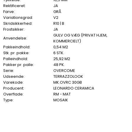
Rektificeret:
JA
Farve:
GRÅ
Variationsgrad:
V2
Skridsikkerhed:
R10 | B
Frostsikker:
JA
GULV OG VÆG (PRIVAT HJEM,
Anvendelse:
KOMMERCIELT)
Pakkeindhold:
0,54 M2
Stk. pr. pakke:
6 STK.
Palleindhold:
25,92 M2
Pakker pr. palle:
48 PK.
Serie:
OVERCOME
Udseende:
TERRAZZOLOOK
Varekode:
MK.OVRC 30GB
Producent:
LEONARDO CERAMICA
Overflade:
RM - MAT
Type:
MOSAIK