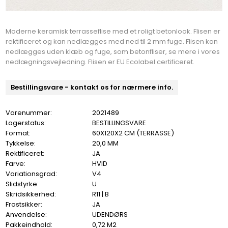
Moderne keramisk terrasseflise med et roligt betonlook. Flisen er
rektificeret og kan nedlægges med ned til 2 mm fuge. Flisen kan
nedlægges uden klæb og fuge, som betonfliser, se mere i vores
nedlægningsvejledning. Flisen er EU Ecolabel certificeret.
Bestillingsvare - kontakt os for nærmere info.
Varenummer:
2021489
Lagerstatus:
BESTILLINGSVARE
Format:
60X120X2 CM (TERRASSE)
Tykkelse:
20,0 MM
Rektificeret:
JA
Farve:
HVID
Variationsgrad:
V4
Slidstyrke:
U
Skridsikkerhed:
R11 | B
Frostsikker:
JA
Anvendelse:
UDENDØRS
Pakkeindhold:
0,72 M2