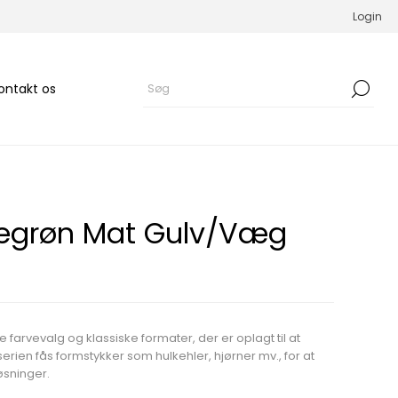
Login
ontakt os
iegrøn Mat Gulv/Væg
e farvevalg og klassiske formater, der er oplagt til at
serien fås formstykker som hulkehler, hjørner mv., for at
øsninger.