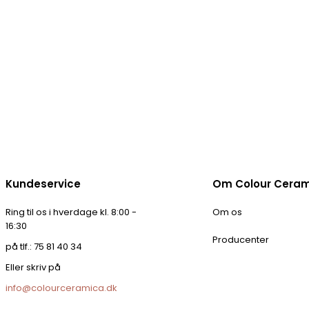
Kundeservice
Om Colour Cera
Ring til os i hverdage kl. 8:00 -
Om os
16:30
Producenter
på tlf.: 75 81 40 34
Eller skriv på
info@colourceramica.dk