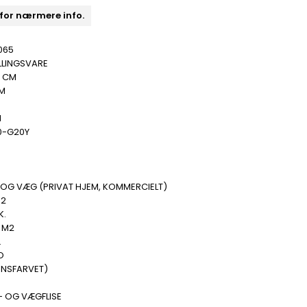
 for nærmere info.
065
LLINGSVARE
0 CM
MM
N
0-G20Y
 OG VÆG (PRIVAT HJEM, KOMMERCIELT)
M2
K.
 M2
.
O
ENSFARVET)
- OG VÆGFLISE