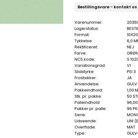
Bestillingsvare - kontakt os
Varenummer:
2035
Lagerstatus:
BESTI
Format:
10X2
Tykkelse:
6,0 
Rektificeret:
NEJ
Farve:
GRØ
NCS kode:
S 102
Variationsgrad:
V1
Slidstyrke:
PEI 3
Frostsikker:
JA
Anvendelse:
GULV
Pakkeindhold:
1,00 
Stk. pr. pakke:
50 ST
Palleindhold:
96,00
Pakker pr. palle:
96 PK
Serie:
MON
Udseende:
UNI (
Overflade:
MAT
Type:
GULV