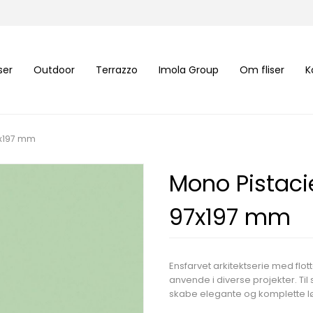
iser
Outdoor
Terrazzo
Imola Group
Om fliser
K
7x197 mm
Mono Pistac
97x197 mm
Ensfarvet arkitektserie med flott
anvende i diverse projekter. Til 
skabe elegante og komplette l