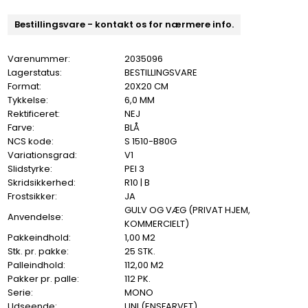
Bestillingsvare - kontakt os for nærmere info.
Varenummer:
2035096
Lagerstatus:
BESTILLINGSVARE
Format:
20X20 CM
Tykkelse:
6,0 MM
Rektificeret:
NEJ
Farve:
BLÅ
NCS kode:
S 1510-B80G
Variationsgrad:
V1
Slidstyrke:
PEI 3
Skridsikkerhed:
R10 | B
Frostsikker:
JA
GULV OG VÆG (PRIVAT HJEM,
Anvendelse:
KOMMERCIELT)
Pakkeindhold:
1,00 M2
Stk. pr. pakke:
25 STK.
Palleindhold:
112,00 M2
Pakker pr. palle:
112 PK.
Serie:
MONO
Udseende:
UNI (ENSFARVET)