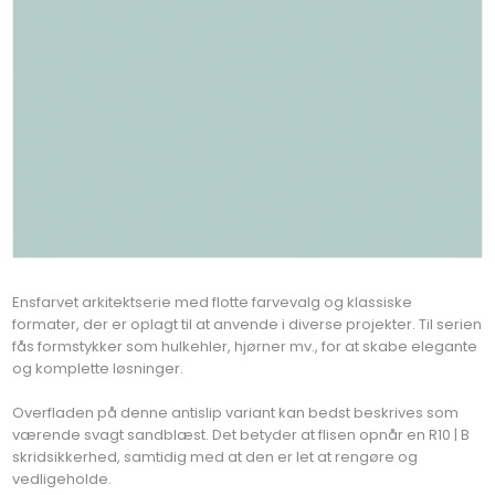
Ensfarvet arkitektserie med flotte farvevalg og klassiske
formater, der er oplagt til at anvende i diverse projekter. Til serien
fås formstykker som hulkehler, hjørner mv., for at skabe elegante
og komplette løsninger.
Overfladen på denne antislip variant kan bedst beskrives som
værende svagt sandblæst. Det betyder at flisen opnår en R10 | B
skridsikkerhed, samtidig med at den er let at rengøre og
vedligeholde.