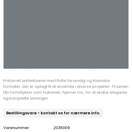
Ensfarvet arkitektserie med flotte farvevalg og klassiske
formater, der er oplagt til at anvende i diverse projekter. Til serien
fås formstykker som hulkehler, hjørner mv., for at skabe elegante
og komplette løsninger.
Bestillingsvare - kontakt os for nærmere info.
Varenummer:
2035009