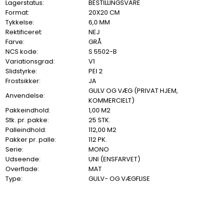
Lagerstatus:
BESTILLINGSVARE
Format:
20X20 CM
Tykkelse:
6,0 MM
Rektificeret:
NEJ
Farve:
GRÅ
NCS kode:
S 5502-B
Variationsgrad:
V1
Slidstyrke:
PEI 2
Frostsikker:
JA
GULV OG VÆG (PRIVAT HJEM,
Anvendelse:
KOMMERCIELT)
Pakkeindhold:
1,00 M2
Stk. pr. pakke:
25 STK.
Palleindhold:
112,00 M2
Pakker pr. palle:
112 PK.
Serie:
MONO
Udseende:
UNI (ENSFARVET)
Overflade:
MAT
Type:
GULV- OG VÆGFLISE