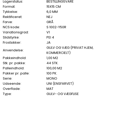
Lagerstatus:
BESTILLINGSVARE
Format:
15X15 CM
Tykkelse:
6,0 MM
Rektificeret:
NEJ
Farve:
GRÅ
NCS kode:
S 1002-Y50R
Variationsgrad:
V1
Slidstyrke:
PEI 4
Frostsikker:
JA
GULV OG VÆG (PRIVAT HJEM,
Anvendelse:
KOMMERCIELT)
Pakkeindhold:
1,00 M2
Stk. pr. pakke:
44 STK.
Palleindhold:
100,00 M2
Pakker pr. palle:
100 PK.
Serie:
MONO
Udseende:
UNI (ENSFARVET)
Overflade:
MAT
Type:
GULV- OG VÆGFLISE