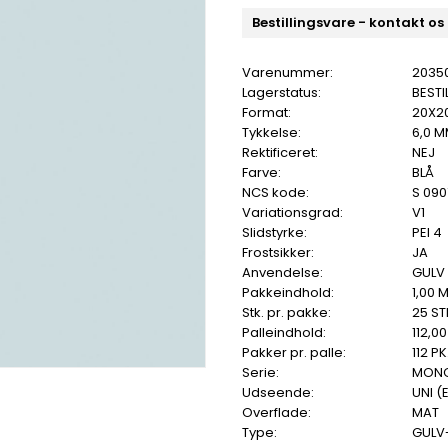
Bestillingsvare - kontakt os
Varenummer:
2035
Lagerstatus:
BESTI
Format:
20X2
Tykkelse:
6,0 
Rektificeret:
NEJ
Farve:
BLÅ
NCS kode:
S 09
Variationsgrad:
V1
Slidstyrke:
PEI 4
Frostsikker:
JA
Anvendelse:
GULV
Pakkeindhold:
1,00 
Stk. pr. pakke:
25 ST
Palleindhold:
112,0
Pakker pr. palle:
112 PK
Serie:
MON
Udseende:
UNI (
Overflade:
MAT
Type:
GULV