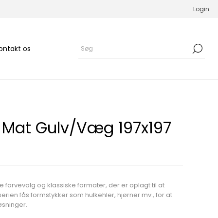
Login
ontakt os
 Mat Gulv/Væg 197x197
e farvevalg og klassiske formater, der er oplagt til at
serien fås formstykker som hulkehler, hjørner mv., for at
øsninger.