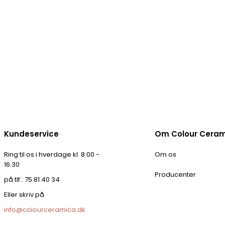
Kundeservice
Om Colour Cera
Ring til os i hverdage kl. 8:00 -
Om os
16:30
Producenter
på tlf.: 75 81 40 34
Eller skriv på
info@colourceramica.dk