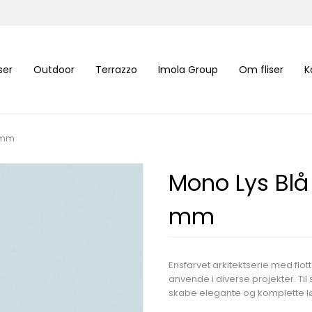
iser
Outdoor
Terrazzo
Imola Group
Om fliser
K
7 mm
Mono Lys Blå
mm
Ensfarvet arkitektserie med flott
anvende i diverse projekter. Til 
skabe elegante og komplette l