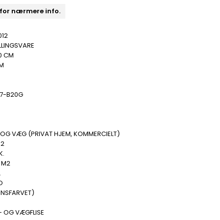
 for nærmere info.
012
LLINGSVARE
0 CM
MM
07-B20G
 OG VÆG (PRIVAT HJEM, KOMMERCIELT)
M2
K.
0 M2
.
O
ENSFARVET)
- OG VÆGFLISE