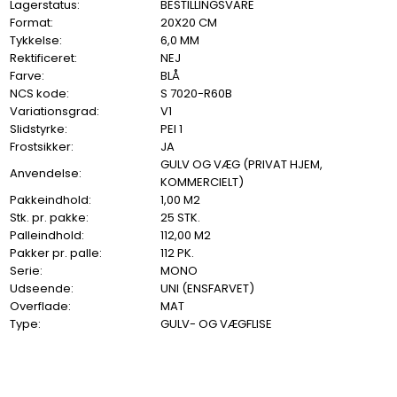
Lagerstatus:
BESTILLINGSVARE
Format:
20X20 CM
Tykkelse:
6,0 MM
Rektificeret:
NEJ
Farve:
BLÅ
NCS kode:
S 7020-R60B
Variationsgrad:
V1
Slidstyrke:
PEI 1
Frostsikker:
JA
GULV OG VÆG (PRIVAT HJEM,
Anvendelse:
KOMMERCIELT)
Pakkeindhold:
1,00 M2
Stk. pr. pakke:
25 STK.
Palleindhold:
112,00 M2
Pakker pr. palle:
112 PK.
Serie:
MONO
Udseende:
UNI (ENSFARVET)
Overflade:
MAT
Type:
GULV- OG VÆGFLISE