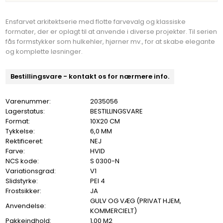
Ensfarvet arkitektserie med flotte farvevalg og klassiske
formater, der er oplagt til at anvende i diverse projekter. Til serien
fås formstykker som hulkehler, hjørner mv., for at skabe elegante
og komplette løsninger.
Bestillingsvare - kontakt os for nærmere info.
Varenummer:
2035056
Lagerstatus:
BESTILLINGSVARE
Format:
10X20 CM
Tykkelse:
6,0 MM
Rektificeret:
NEJ
Farve:
HVID
NCS kode:
S 0300-N
Variationsgrad:
V1
Slidstyrke:
PEI 4
Frostsikker:
JA
GULV OG VÆG (PRIVAT HJEM,
Anvendelse:
KOMMERCIELT)
Pakkeindhold:
1,00 M2