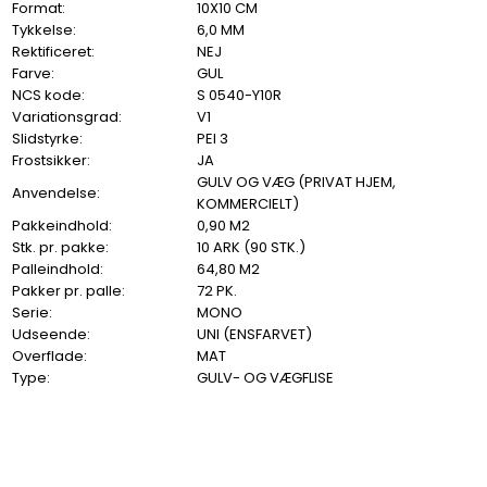
Format:
10X10 CM
Tykkelse:
6,0 MM
Rektificeret:
NEJ
Farve:
GUL
NCS kode:
S 0540-Y10R
Variationsgrad:
V1
Slidstyrke:
PEI 3
Frostsikker:
JA
GULV OG VÆG (PRIVAT HJEM,
Anvendelse:
KOMMERCIELT)
Pakkeindhold:
0,90 M2
Stk. pr. pakke:
10 ARK (90 STK.)
Palleindhold:
64,80 M2
Pakker pr. palle:
72 PK.
Serie:
MONO
Udseende:
UNI (ENSFARVET)
Overflade:
MAT
Type:
GULV- OG VÆGFLISE