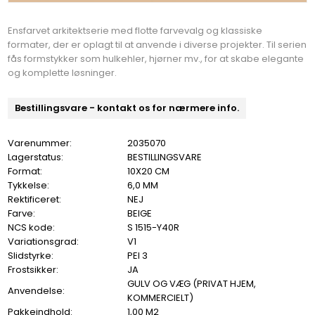
Ensfarvet arkitektserie med flotte farvevalg og klassiske
formater, der er oplagt til at anvende i diverse projekter. Til serien
fås formstykker som hulkehler, hjørner mv., for at skabe elegante
og komplette løsninger.
Bestillingsvare - kontakt os for nærmere info.
Varenummer:
2035070
Lagerstatus:
BESTILLINGSVARE
Format:
10X20 CM
Tykkelse:
6,0 MM
Rektificeret:
NEJ
Farve:
BEIGE
NCS kode:
S 1515-Y40R
Variationsgrad:
V1
Slidstyrke:
PEI 3
Frostsikker:
JA
GULV OG VÆG (PRIVAT HJEM,
Anvendelse:
KOMMERCIELT)
Pakkeindhold:
1,00 M2