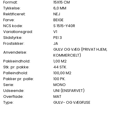
Format:
15X15 CM
Tykkelse:
6,0 MM
Rektificeret:
NEJ
Farve:
BEIGE
NCS kode:
S 1515-Y40R
Variationsgrad:
V1
Slidstyrke:
PEI 3
Frostsikker:
JA
GULV OG VÆG (PRIVAT HJEM,
Anvendelse:
KOMMERCIELT)
Pakkeindhold:
1,00 M2
Stk. pr. pakke:
44 STK.
Palleindhold:
100,00 M2
Pakker pr. palle:
100 PK.
Serie:
MONO
Udseende:
UNI (ENSFARVET)
Overflade:
MAT
Type:
GULV- OG VÆGFLISE