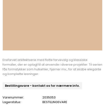
Ensfarvet arkitektserie med flotte farvevalg og klassiske
formater, der er oplagt til at anvende i diverse projekter. Til serien
fås formstykker som hulkehler, hjørner mv., for at skabe elegante
og komplette løsninger.
Bestillingsvare - kontakt os for nærmere info.
Varenummer:
2035053
Lagerstatus:
BESTILLINGSVARE