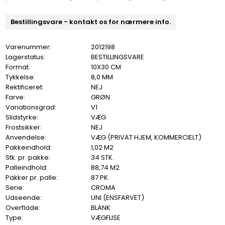
Bestillingsvare - kontakt os for nærmere info.
Varenummer:
2012198
Lagerstatus:
BESTILLINGSVARE
Format:
10X30 CM
Tykkelse:
8,0 MM
Rektificeret:
NEJ
Farve:
GRØN
Variationsgrad:
V1
Slidstyrke:
VÆG
Frostsikker:
NEJ
Anvendelse:
VÆG (PRIVAT HJEM, KOMMERCIELT)
Pakkeindhold:
1,02 M2
Stk. pr. pakke:
34 STK.
Palleindhold:
88,74 M2
Pakker pr. palle:
87 PK.
Serie:
CROMA
Udseende:
UNI (ENSFARVET)
Overflade:
BLANK
Type:
VÆGFLISE