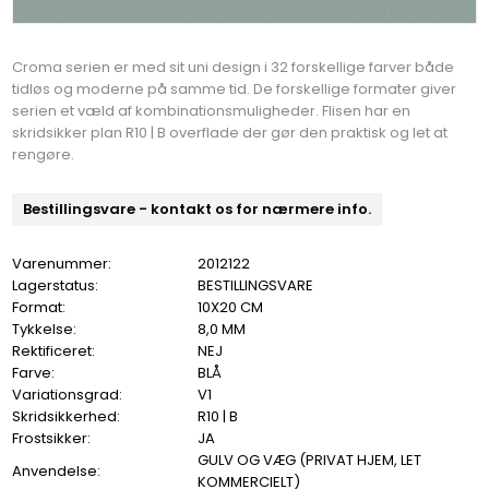
Croma serien er med sit uni design i 32 forskellige farver både
tidløs og moderne på samme tid. De forskellige formater giver
serien et væld af kombinationsmuligheder. Flisen har en
skridsikker plan R10 | B overflade der gør den praktisk og let at
rengøre.
Bestillingsvare - kontakt os for nærmere info.
Varenummer:
2012122
Lagerstatus:
BESTILLINGSVARE
Format:
10X20 CM
Tykkelse:
8,0 MM
Rektificeret:
NEJ
Farve:
BLÅ
Variationsgrad:
V1
Skridsikkerhed:
R10 | B
Frostsikker:
JA
GULV OG VÆG (PRIVAT HJEM, LET
Anvendelse:
KOMMERCIELT)