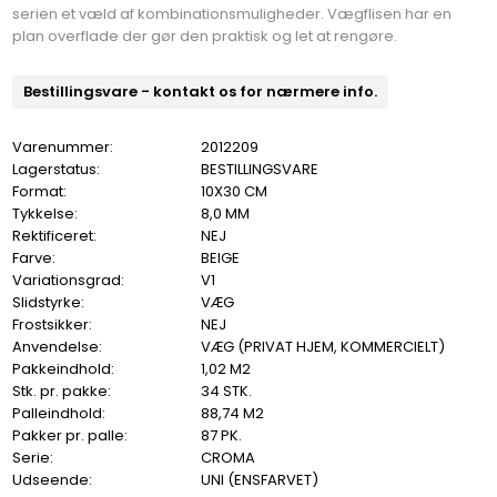
serien et væld af kombinationsmuligheder. Vægflisen har en
plan overflade der gør den praktisk og let at rengøre.
Bestillingsvare - kontakt os for nærmere info.
Varenummer:
2012209
Lagerstatus:
BESTILLINGSVARE
Format:
10X30 CM
Tykkelse:
8,0 MM
Rektificeret:
NEJ
Farve:
BEIGE
Variationsgrad:
V1
Slidstyrke:
VÆG
Frostsikker:
NEJ
Anvendelse:
VÆG (PRIVAT HJEM, KOMMERCIELT)
Pakkeindhold:
1,02 M2
Stk. pr. pakke:
34 STK.
Palleindhold:
88,74 M2
Pakker pr. palle:
87 PK.
Serie:
CROMA
Udseende:
UNI (ENSFARVET)