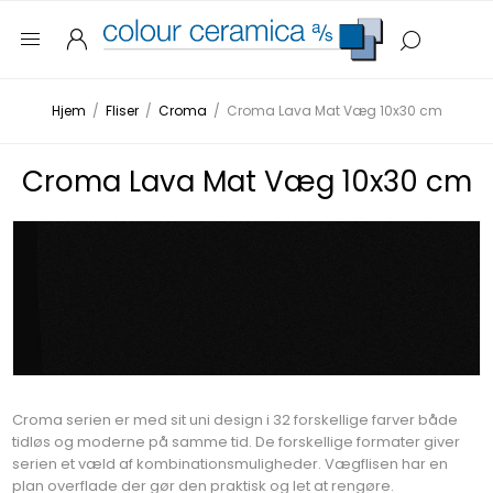
Hjem
/
Fliser
/
Croma
/
Croma Lava Mat Væg 10x30 cm
Croma Lava Mat Væg 10x30 cm
Croma serien er med sit uni design i 32 forskellige farver både
tidløs og moderne på samme tid. De forskellige formater giver
serien et væld af kombinationsmuligheder. Vægflisen har en
plan overflade der gør den praktisk og let at rengøre.