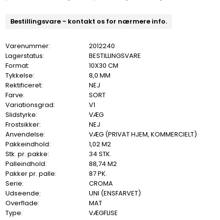
Bestillingsvare - kontakt os for nærmere info.
Varenummer:
2012240
Lagerstatus:
BESTILLINGSVARE
Format:
10X30 CM
Tykkelse:
8,0 MM
Rektificeret:
NEJ
Farve:
SORT
Variationsgrad:
V1
Slidstyrke:
VÆG
Frostsikker:
NEJ
Anvendelse:
VÆG (PRIVAT HJEM, KOMMERCIELT)
Pakkeindhold:
1,02 M2
Stk. pr. pakke:
34 STK.
Palleindhold:
88,74 M2
Pakker pr. palle:
87 PK.
Serie:
CROMA
Udseende:
UNI (ENSFARVET)
Overflade:
MAT
Type:
VÆGFLISE