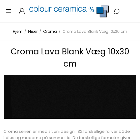
Hjem
/
Fliser
/
Croma
/
Croma Lava Blank Væg 10x30 cm
Croma Lava Blank Væg 10x30
cm
Croma serien er med sit uni design i 32 forskellige farver både
tidløs og moderne på samme tid. De forskellige formater giver