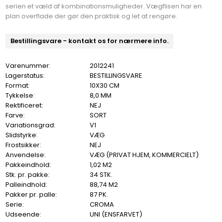
serien et væld af kombinationsmuligheder. Vægflisen har en
plan overflade der gør den praktisk og let at rengøre.
Bestillingsvare - kontakt os for nærmere info.
Varenummer:
2012241
Lagerstatus:
BESTILLINGSVARE
Format:
10X30 CM
Tykkelse:
8,0 MM
Rektificeret:
NEJ
Farve:
SORT
Variationsgrad:
V1
Slidstyrke:
VÆG
Frostsikker:
NEJ
Anvendelse:
VÆG (PRIVAT HJEM, KOMMERCIELT)
Pakkeindhold:
1,02 M2
Stk. pr. pakke:
34 STK.
Palleindhold:
88,74 M2
Pakker pr. palle:
87 PK.
Serie:
CROMA
Udseende:
UNI (ENSFARVET)