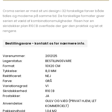
Croma serien er med sit uni design i 32 forskellige farver både
tidløs og moderne på samme tid. De forskellige formater giver
serien et væld af kombinationsmuligheder. Flisen har en
skridsikker plan R10 | B overflade der gør den praktisk og let at
rengøre.
Bestillingsvare - kontakt os for nærmere info.
Varenummer:
2012125
Lagerstatus:
BESTILLINGSVARE
Format:
10X20 CM
Tykkelse:
8,0 MM
Rektificeret:
NEJ
Farve:
GRÅ
Variationsgrad:
V1
Skridsikkerhed:
R10 | B
Frostsikker:
JA
GULV OG VÆG (PRIVAT HJEM, LET
Anvendelse:
KOMMERCIELT)
Pakkeindhold:
1,04 M2