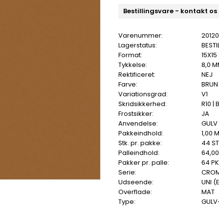
Bestillingsvare - kontakt os
Varenummer:
2012
Lagerstatus:
BESTI
Format:
15X15
Tykkelse:
8,0 
Rektificeret:
NEJ
Farve:
BRUN
Variationsgrad:
V1
Skridsikkerhed:
R10 | 
Frostsikker:
JA
Anvendelse:
GULV 
Pakkeindhold:
1,00 
Stk. pr. pakke:
44 ST
Palleindhold:
64,0
Pakker pr. palle:
64 PK
Serie:
CRO
Udseende:
UNI (
Overflade:
MAT
Type:
GULV