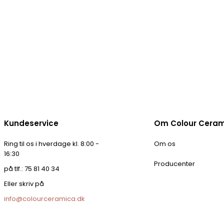
Kundeservice
Om Colour Cera
Ring til os i hverdage kl. 8:00 -
Om os
16:30
Producenter
på tlf.: 75 81 40 34
Eller skriv på
info@colourceramica.dk