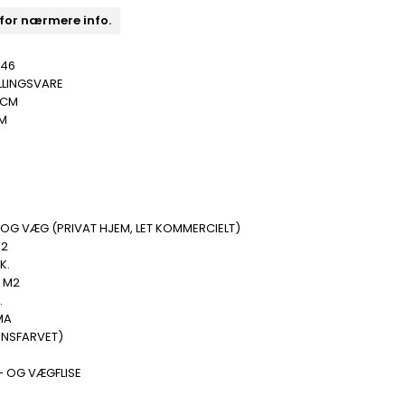
 for nærmere info.
046
LLINGSVARE
 CM
MM
B
OG VÆG (PRIVAT HJEM, LET KOMMERCIELT)
M2
K.
0 M2
.
MA
ENSFARVET)
- OG VÆGFLISE