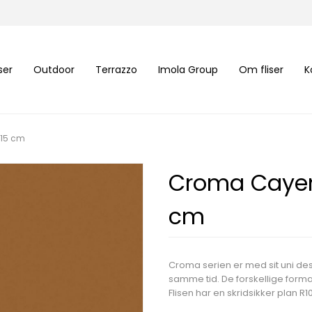
iser
Outdoor
Terrazzo
Imola Group
Om fliser
K
15 cm
Croma Cayen
cm
Croma serien er med sit uni des
samme tid. De forskellige form
Flisen har en skridsikker plan R1