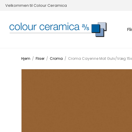
Velkommen til Colour Ceramica
Fl
Hjem
/
Fliser
/
Croma
/
Croma Cayenne Mat Gulv/Væg 15x