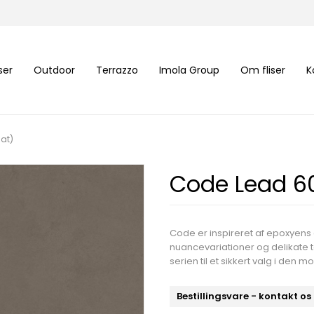
iser
Outdoor
Terrazzo
Imola Group
Om fliser
K
at)
Code Lead 6
Code er inspireret af epoxyens 
nuancevariationer og delikate t
serien til et sikkert valg i den 
Bestillingsvare - kontakt os