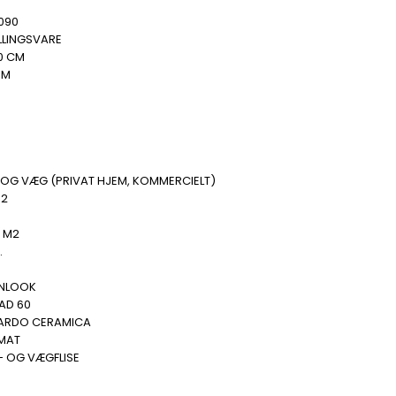
090
LLINGSVARE
0 CM
MM
B
 OG VÆG (PRIVAT HJEM, KOMMERCIELT)
M2
.
0 M2
.
E
NLOOK
AD 60
ARDO CERAMICA
 MAT
- OG VÆGFLISE