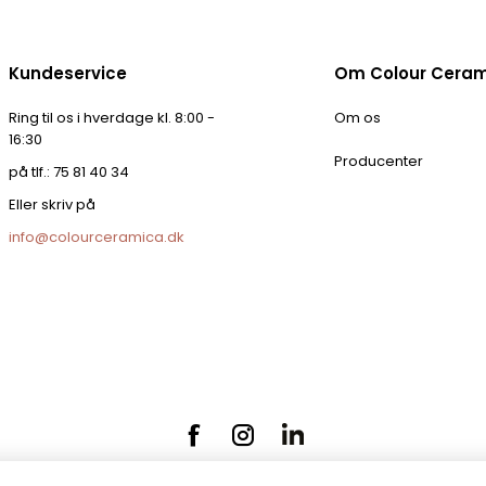
Kundeservice
Om Colour Cera
Ring til os i hverdage kl. 8:00 -
Om os
16:30
Producenter
på tlf.: 75 81 40 34
Eller skriv på
info@colourceramica.dk