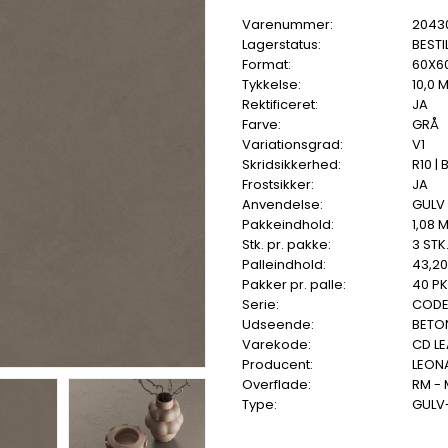
Varenummer:
2043
Lagerstatus:
BESTI
Format:
60X6
Tykkelse:
10,0 
Rektificeret:
JA
Farve:
GRÅ
Variationsgrad:
V1
Skridsikkerhed:
R10 | 
Frostsikker:
JA
Anvendelse:
GULV
Pakkeindhold:
1,08 
Stk. pr. pakke:
3 STK
Palleindhold:
43,2
Pakker pr. palle:
40 PK
Serie:
COD
Udseende:
BETO
Varekode:
CD LE
Producent:
LEON
Overflade:
RM -
Type:
GULV