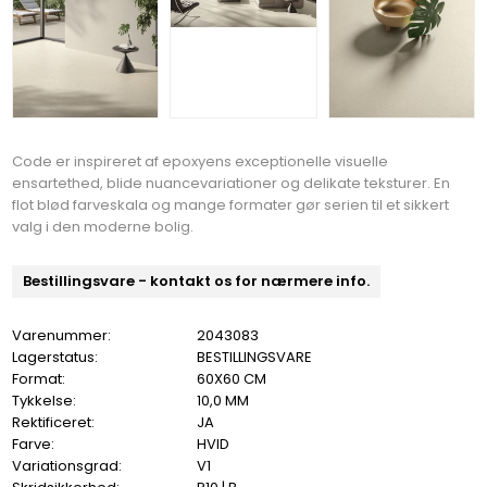
Code er inspireret af epoxyens exceptionelle visuelle
ensartethed, blide nuancevariationer og delikate teksturer. En
flot blød farveskala og mange formater gør serien til et sikkert
valg i den moderne bolig.
Bestillingsvare - kontakt os for nærmere info.
Varenummer:
2043083
Lagerstatus:
BESTILLINGSVARE
Format:
60X60 CM
Tykkelse:
10,0 MM
Rektificeret:
JA
Farve:
HVID
Variationsgrad:
V1