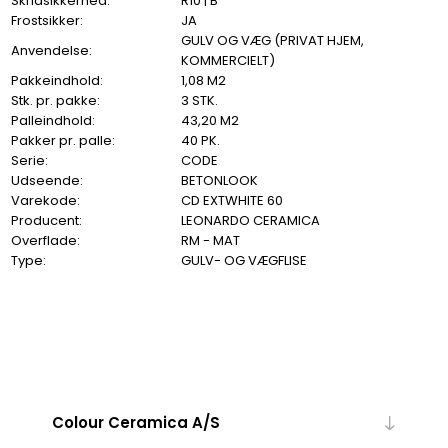
Skridsikkerhed:
R10 | B
Frostsikker:
JA
GULV OG VÆG (PRIVAT HJEM,
Anvendelse:
KOMMERCIELT)
Pakkeindhold:
1,08 M2
Stk. pr. pakke:
3 STK.
Palleindhold:
43,20 M2
Pakker pr. palle:
40 PK.
Serie:
CODE
Udseende:
BETONLOOK
Varekode:
CD EXTWHITE 60
Producent:
LEONARDO CERAMICA
Overflade:
RM - MAT
Type:
GULV- OG VÆGFLISE
Colour Ceramica A/S