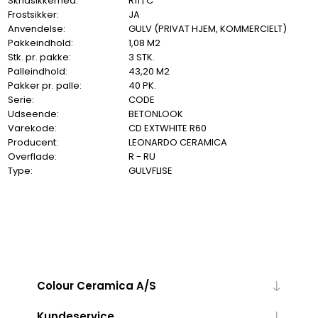
Skridsikkerhed:
R11 | C
Frostsikker:
JA
Anvendelse:
GULV (PRIVAT HJEM, KOMMERCIELT)
Pakkeindhold:
1,08 M2
Stk. pr. pakke:
3 STK.
Palleindhold:
43,20 M2
Pakker pr. palle:
40 PK.
Serie:
CODE
Udseende:
BETONLOOK
Varekode:
CD EXTWHITE R60
Producent:
LEONARDO CERAMICA
Overflade:
R - RU
Type:
GULVFLISE
Colour Ceramica A/S
Kundeservice