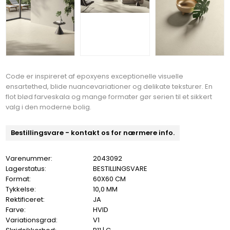
Code er inspireret af epoxyens exceptionelle visuelle
ensartethed, blide nuancevariationer og delikate teksturer. En
flot blød farveskala og mange formater gør serien til et sikkert
valg i den moderne bolig.
Bestillingsvare - kontakt os for nærmere info.
Varenummer:
2043092
Lagerstatus:
BESTILLINGSVARE
Format:
60X60 CM
Tykkelse:
10,0 MM
Rektificeret:
JA
Farve:
HVID
Variationsgrad:
V1