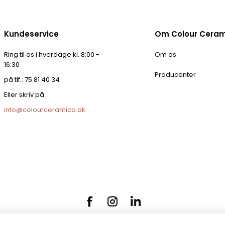
Kundeservice
Om Colour Cera
Ring til os i hverdage kl. 8:00 -
Om os
16:30
Producenter
på tlf.: 75 81 40 34
Eller skriv på
info@colourceramica.dk