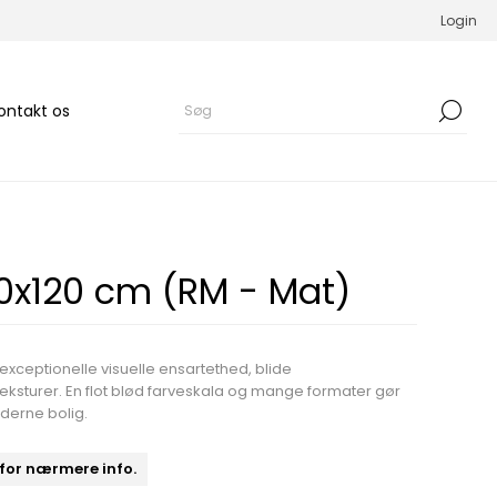
Login
ontakt os
20x120 cm (RM - Mat)
exceptionelle visuelle ensartethed, blide
eksturer. En flot blød farveskala og mange formater gør
moderne bolig.
 for nærmere info.