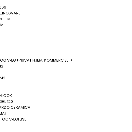
066
LLINGSVARE
20 CM
MM
B
 OG VÆG (PRIVAT HJEM, KOMMERCIELT)
M2
 M2
.
E
NLOOK
GIL 120
ARDO CERAMICA
 MAT
- OG VÆGFLISE