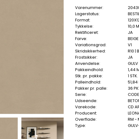
Varenummer:
2043
Lagerstatus:
BESTI
Format:
120X1
Tykkelse:
10,0 
Rektificeret:
JA
Farve:
BEIGE
Variationsgrad:
V1
Skridsikkerhed:
R10 | 
Frostsikker:
JA
Anvendelse:
GULV
Pakkeindhold:
1,44 
Stk. pr. pakke:
1 STK.
Palleindhold:
51,84
Pakker pr. palle:
36 PK
Serie:
COD
Udseende:
BETO
Varekode:
CD AR
Producent:
LEON
Overflade:
RM -
Type:
GULV