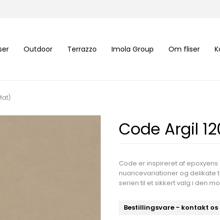
iser
Outdoor
Terrazzo
Imola Group
Om fliser
K
Mat)
Code Argil 1
Code er inspireret af epoxyens 
nuancevariationer og delikate t
serien til et sikkert valg i den 
Bestillingsvare - kontakt os