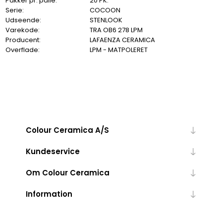
Pakker pr. palle:
20 PK.
Serie:
COCOON
Udseende:
STENLOOK
Varekode:
TRA OB6 278 LPM
Producent:
LAFAENZA CERAMICA
Overflade:
LPM - MATPOLERET
Colour Ceramica A/S
Kundeservice
Om Colour Ceramica
Information