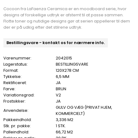
Cocoon fra LaFaenza Ceramica er en moodboard serie, hvor
designs af forskellige udtryk er afstemt til at passe sammen.
Flotte toner og nutidige designs gør at serien appellerer til dem
der er på udkig efter det stilrene udtryk.
Bestillingsvare - kontakt os for nærmere info.
Varenummer:
2042015
Lagerstatus:
BESTILLINGSVARE
Format:
120X278 CM
Tykkelse:
6,5 MM
Rektificeret:
JA
Farve:
BRUN
Variationsgrad:
V2
Frostsikker:
JA
GULV OG VÆG (PRIVAT HJEM,
Anvendelse:
KOMMERCIELT)
Pakkeindhold:
3,336 M2
Stk. pr. pakke:
1 STK.
Palleindhold:
66,72 M2