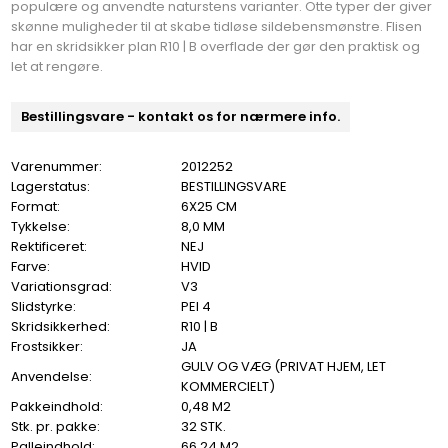
populære og anvendte naturstens varianter. Otte typer der giver
skønne muligheder til at skabe tidløse sildebensmønstre. Flisen
har en skridsikker plan R10 | B overflade der gør den praktisk og
let at rengøre.
Bestillingsvare - kontakt os for nærmere info.
Varenummer:
2012252
Lagerstatus:
BESTILLINGSVARE
Format:
6X25 CM
Tykkelse:
8,0 MM
Rektificeret:
NEJ
Farve:
HVID
Variationsgrad:
V3
Slidstyrke:
PEI 4
Skridsikkerhed:
R10 | B
Frostsikker:
JA
GULV OG VÆG (PRIVAT HJEM, LET
Anvendelse:
KOMMERCIELT)
Pakkeindhold:
0,48 M2
Stk. pr. pakke:
32 STK.
Palleindhold:
66,24 M2