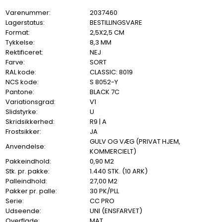
Varenummer:
2037460
Lagerstatus:
BESTILLINGSVARE
Format:
2,5X2,5 CM
Tykkelse:
8,3 MM
Rektificeret:
NEJ
Farve:
SORT
RAL kode:
CLASSIC: 8019
NCS kode:
S 8052-Y
Pantone:
BLACK 7C
Variationsgrad:
V1
Slidstyrke:
U
Skridsikkerhed:
R9 | A
Frostsikker:
JA
GULV OG VÆG (PRIVAT HJEM,
Anvendelse:
KOMMERCIELT)
Pakkeindhold:
0,90 M2
Stk. pr. pakke:
1.440 STK. (10 ARK)
Palleindhold:
27,00 M2
Pakker pr. palle:
30 PK/PLL
Serie:
CC PRO
Udseende:
UNI (ENSFARVET)
Overflade:
MAT