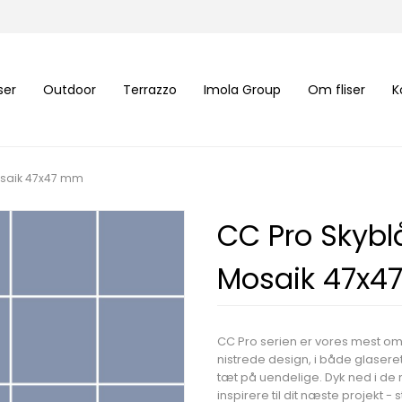
iser
Outdoor
Terrazzo
Imola Group
Om fliser
K
Mosaik 47x47 mm
CC Pro Skybl
Mosaik 47x
CC Pro serien er vores mest o
nistrede design, i både glaser
tæt på uendelige. Dyk ned i d
inspirere til dit næste projekt -