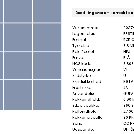
Bestillingsvare - kontakt os
Varenummer:
2037
Lagerstatus:
BESTI
Format:
5X5 
Tykkelse:
8,3 
Rektificeret:
NEJ
Farve:
BLÅ
NCS kode:
S 30
Variationsgrad:
V1
Slidstyrke:
U
Skridsikkerhed:
R9 | A
Frostsikker:
JA
Anvendelse:
GULV
Pakkeindhold:
0,90 
Stk. pr. pakke:
360 S
Palleindhold:
27,00
Pakker pr. palle:
30 PK
Serie:
CC P
Udseende:
UNI (