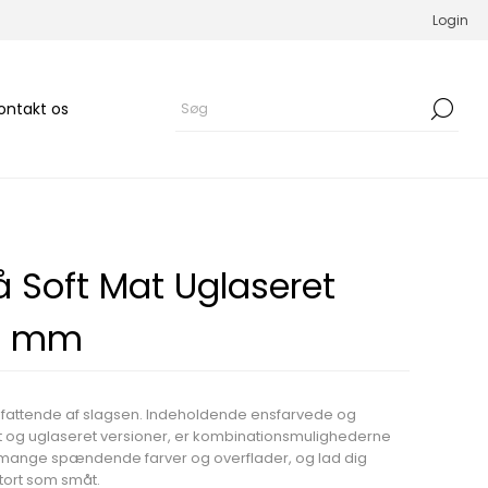
Login
ontakt os
å Soft Mat Uglaseret
47 mm
mfattende af slagsen. Indeholdende ensfarvede og
et og uglaseret versioner, er kombinationsmulighederne
e mange spændende farver og overflader, og lad dig
 stort som småt.