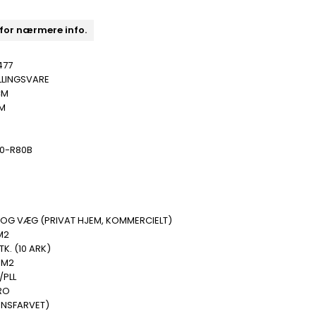
 for nærmere info.
477
LLINGSVARE
CM
MM
30-R80B
 OG VÆG (PRIVAT HJEM, KOMMERCIELT)
M2
TK. (10 ARK)
 M2
/PLL
RO
ENSFARVET)