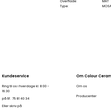
Overflade:
MAT
Type:
MOSA
Kundeservice
Om Colour Cera
Ring til os i hverdage kl. 8:00 -
Om os
16:30
Producenter
på tlf.: 75 81 40 34
Eller skriv på