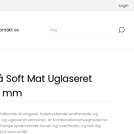
Login
ontakt os
å Soft Mat Uglaseret
2 mm
mfattende af slagsen. Indeholdende ensfarvede og
et og uglaseret versioner, er kombinationsmulighederne
e mange spændende farver og overflader, og lad dig
 stort som småt.