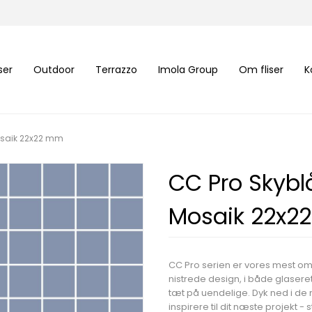
iser
Outdoor
Terrazzo
Imola Group
Om fliser
K
Mosaik 22x22 mm
CC Pro Skybl
Mosaik 22x2
CC Pro serien er vores mest o
nistrede design, i både glaser
tæt på uendelige. Dyk ned i d
inspirere til dit næste projekt -