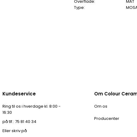
Overflade:
MAT
Type:
MOSA
Kundeservice
Om Colour Cera
Ring til os i hverdage kl. 8:00 -
Om os
16:30
Producenter
på tlf.: 75 81 40 34
Eller skriv på