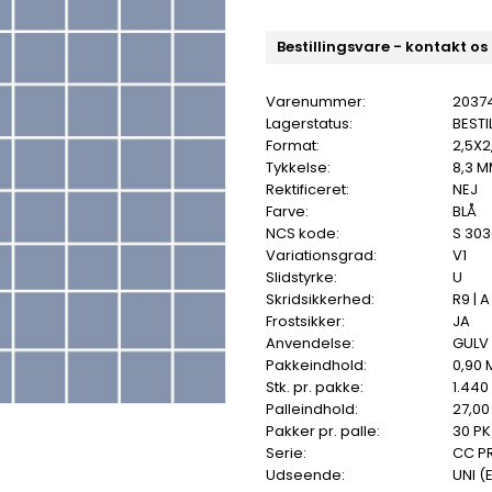
Bestillingsvare - kontakt os
Varenummer:
2037
Lagerstatus:
BESTI
Format:
2,5X2
Tykkelse:
8,3 
Rektificeret:
NEJ
Farve:
BLÅ
NCS kode:
S 30
Variationsgrad:
V1
Slidstyrke:
U
Skridsikkerhed:
R9 | A
Frostsikker:
JA
Anvendelse:
GULV
Pakkeindhold:
0,90 
Stk. pr. pakke:
1.440
Palleindhold:
27,00
Pakker pr. palle:
30 PK
Serie:
CC P
Udseende:
UNI (