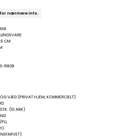
 for nærmere info.
468
LLINGSVARE
,5 CM
MM
30-R80B
 OG VÆG (PRIVAT HJEM, KOMMERCIELT)
M2
 STK. (10 ARK)
 M2
/PLL
RO
ENSFARVET)