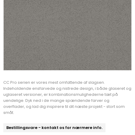
CC Pro serien er vores mest omfattende af slagsen.
Indeholdende ensfarvede og nistrede design, i både glaseret og
uglaseret versioner, er kombinationsmulighederne tæt på
uendelige. Dyk ned i de mange spændende farver og
overflader, og lad dig inspirere til dit næste projekt - stort som
småt.
Bestillingsvare - kontakt os for nærmere info.