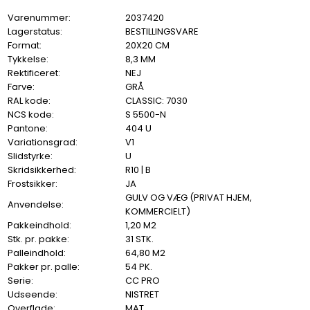
Varenummer:
2037420
Lagerstatus:
BESTILLINGSVARE
Format:
20X20 CM
Tykkelse:
8,3 MM
Rektificeret:
NEJ
Farve:
GRÅ
RAL kode:
CLASSIC: 7030
NCS kode:
S 5500-N
Pantone:
404 U
Variationsgrad:
V1
Slidstyrke:
U
Skridsikkerhed:
R10 | B
Frostsikker:
JA
GULV OG VÆG (PRIVAT HJEM,
Anvendelse:
KOMMERCIELT)
Pakkeindhold:
1,20 M2
Stk. pr. pakke:
31 STK.
Palleindhold:
64,80 M2
Pakker pr. palle:
54 PK.
Serie:
CC PRO
Udseende:
NISTRET
Overflade:
MAT