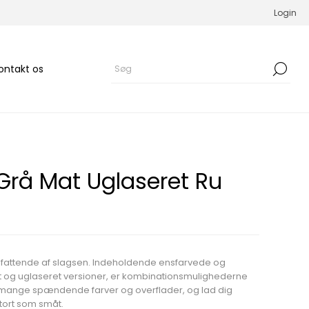
Login
ontakt os
Grå Mat Uglaseret Ru
mfattende af slagsen. Indeholdende ensfarvede og
et og uglaseret versioner, er kombinationsmulighederne
e mange spændende farver og overflader, og lad dig
 stort som småt.