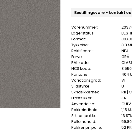
Bestillingsvare - kontakt os
Varenummer:
2037
Lagerstatus:
BESTI
Format:
30X3
Tykkelse:
8,3 
Rektificeret:
NEJ
Farve:
GRÅ
RAL kode:
CLASS
NCS kode:
S 55
Pantone:
404 
Variationsgrad:
V1
Slidstyrke:
U
Skridsikkerhed:
R11 | C
Frostsikker:
JA
Anvendelse:
GULV 
Pakkeindhold:
1,15 M
Stk. pr. pakke:
13 STK
Palleindhold:
59,80
Pakker pr. palle:
52 PK