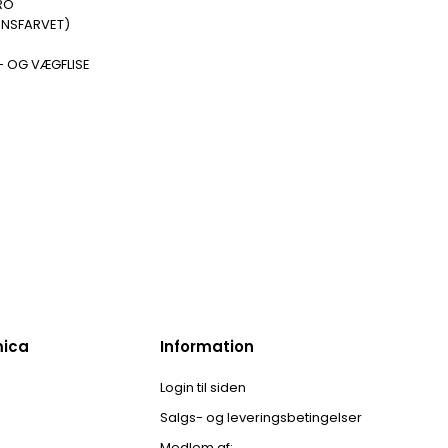
RO
ENSFARVET)
- OG VÆGFLISE
mica
Information
Login til siden
Salgs- og leveringsbetingelser
Medlem af: