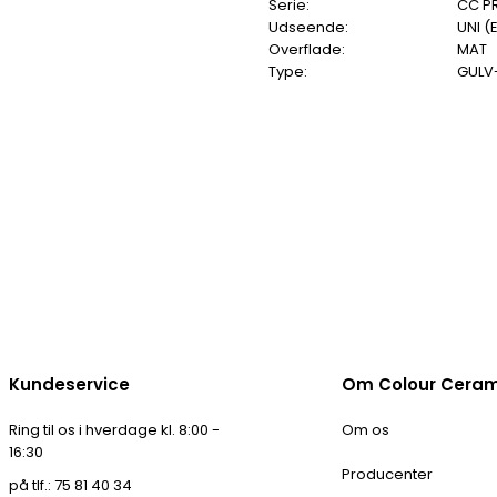
Serie:
CC P
Udseende:
UNI (
Overflade:
MAT
Type:
GULV
Kundeservice
Om Colour Cera
Ring til os i hverdage kl. 8:00 -
Om os
16:30
Producenter
på tlf.: 75 81 40 34