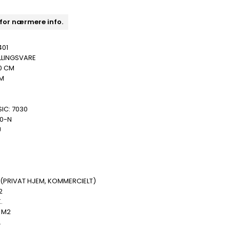
 for nærmere info.
401
LLINGSVARE
0 CM
MM
IC: 7030
00-N
U
(PRIVAT HJEM, KOMMERCIELT)
2
.
 M2
.