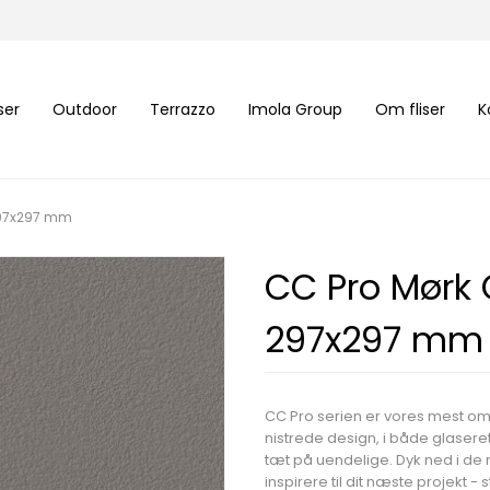
iser
Outdoor
Terrazzo
Imola Group
Om fliser
K
297x297 mm
CC Pro Mørk 
297x297 mm
CC Pro serien er vores mest o
nistrede design, i både glaser
tæt på uendelige. Dyk ned i d
inspirere til dit næste projekt -