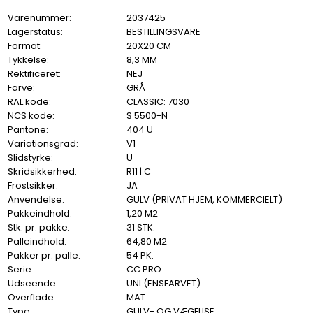
Varenummer:
2037425
Lagerstatus:
BESTILLINGSVARE
Format:
20X20 CM
Tykkelse:
8,3 MM
Rektificeret:
NEJ
Farve:
GRÅ
RAL kode:
CLASSIC: 7030
NCS kode:
S 5500-N
Pantone:
404 U
Variationsgrad:
V1
Slidstyrke:
U
Skridsikkerhed:
R11 | C
Frostsikker:
JA
Anvendelse:
GULV (PRIVAT HJEM, KOMMERCIELT)
Pakkeindhold:
1,20 M2
Stk. pr. pakke:
31 STK.
Palleindhold:
64,80 M2
Pakker pr. palle:
54 PK.
Serie:
CC PRO
Udseende:
UNI (ENSFARVET)
Overflade:
MAT
Type:
GULV- OG VÆGFLISE