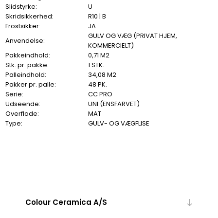
Slidstyrke:
U
Skridsikkerhed:
R10 | B
Frostsikker:
JA
GULV OG VÆG (PRIVAT HJEM,
Anvendelse:
KOMMERCIELT)
Pakkeindhold:
0,71 M2
Stk. pr. pakke:
1 STK.
Palleindhold:
34,08 M2
Pakker pr. palle:
48 PK.
Serie:
CC PRO
Udseende:
UNI (ENSFARVET)
Overflade:
MAT
Type:
GULV- OG VÆGFLISE
Colour Ceramica A/S