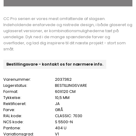
CC Pro serien er vores mest omfattende af slagsen.
Indeholdende ensfarvede og nistrede design, i både glaseret og
uglaseret versioner, er kombinationsmulighederne tæt på
uendelige. Dyk ned i de mange spændende farver og
overflader, og lad dig inspirere til dit næste projekt - stort som
småt.
Bestillingsvare - kontakt os for nærmere info.
Varenummer:
2037362
Lagerstatus:
BESTILLINGSVARE
Format:
60X120 CM
Tykkelse:
10,5 MM
Rektificeret:
JA
Farve:
GRÅ
RAL kode:
CLASSIC: 7030
NCS kode:
S 5500-N
Pantone:
404 U
Variationsgrad:
V1